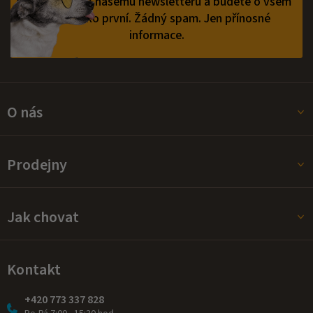
Přihlaste se k našemu newsletteru a budete o všem
vědět jako první.
Žádný spam. Jen přínosné
informace.
O nás
Prodejny
Jak chovat
Kontakt
+420 773 337 828