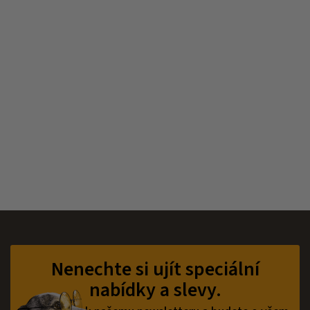
Z
á
p
Nenechte si ujít speciální
a
nabídky a slevy.
t
í