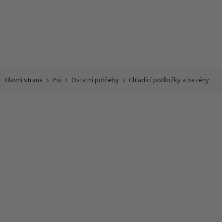
Přejít
na
obsah
Psi
Ostatní potřeby
Chladící podložky a bazény