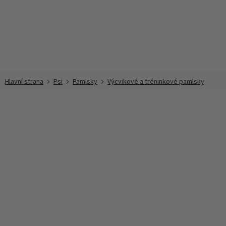
Přejít
na
obsah
Psi
Pamlsky
Výcvikové a tréninkové pamlsky