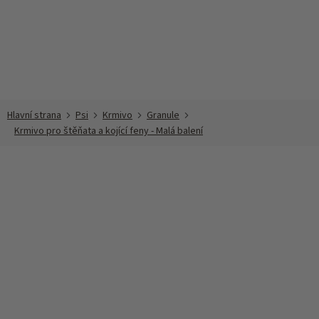
Přejít
na
obsah
Psi
Krmivo
Granule
Krmivo pro štěňata a kojící feny - Malá balení