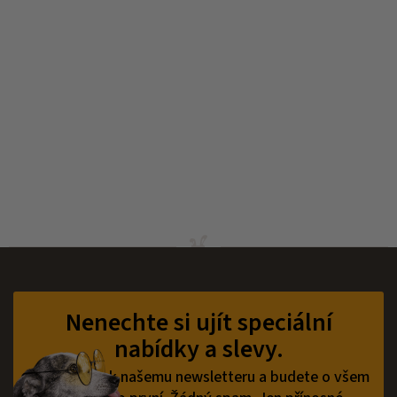
Z
á
p
Nenechte si ujít speciální
a
nabídky a slevy.
t
í
Přihlaste se k našemu newsletteru a budete o všem